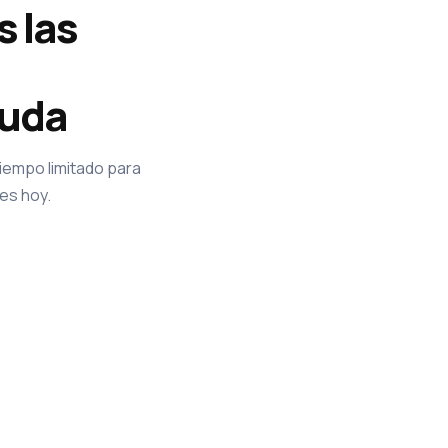
s las
yuda
tiempo limitado para
tes hoy.