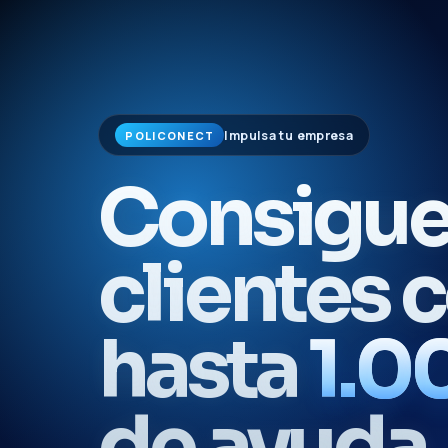
Impulsa tu empresa
POLICONECT
Consigue
clientes 
hasta
1.0
de ayuda